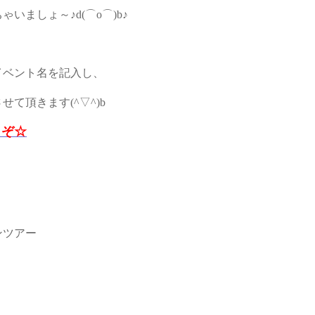
ましょ～♪d(⌒o⌒)b♪
イベント名を記入し、
て頂きます(^▽^)b
うぞ☆
ンツアー