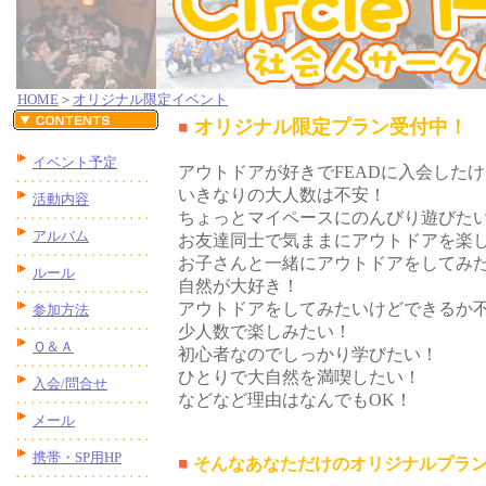
HOME
＞
オリジナル限定イベント
オリジナル限定プラン受付中！
イベント予定
アウトドアが好きでFEADに入会した
いきなりの大人数は不安！
活動内容
ちょっとマイペースにのんびり遊びた
アルバム
お友達同士で気ままにアウトドアを楽
お子さんと一緒にアウトドアをしてみ
ルール
自然が大好き！
アウトドアをしてみたいけどできるか
参加方法
少人数で楽しみたい！
Ｑ＆Ａ
初心者なのでしっかり学びたい！
ひとりで大自然を満喫したい！
入会/問合せ
などなど理由はなんでもOK！
メール
携帯・SP用HP
そんなあなただけのオリジナルプラン