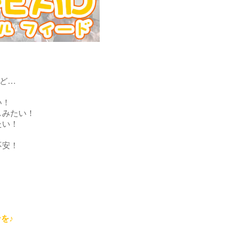
けど…
い！
しみたい！
たい！
不安！
を♪