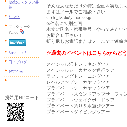
提携先 スタッフ募
そんなあなただけの特別企画を実現しちゃい
集
まずはメールでご相談下さい。
リンク
circle_fead@yahoo.co.jp
※件名に特別企画
ブックマーク
本文に氏名・携帯番号・やってみたい
Yahoo!
お問合せ下さい！！
折り返しお電話またはメールでご連絡させ
☆過去のイベントはこちらからど
Facebook!!
日々ブログ
スペシャル沢トレッキングツアー
スペシャルシーカヤック遠征ツアー
限定企画
ラフティングトレーニングツアー
レベルアップシーカヤックツアー
プライベートシーカヤックツアー
プライベートスタンドアップサーフィ
携帯用HP コード
プライベートウェイクボードツアー
プライベート釣り＆水遊びツアー
プライベートダイビングツアー