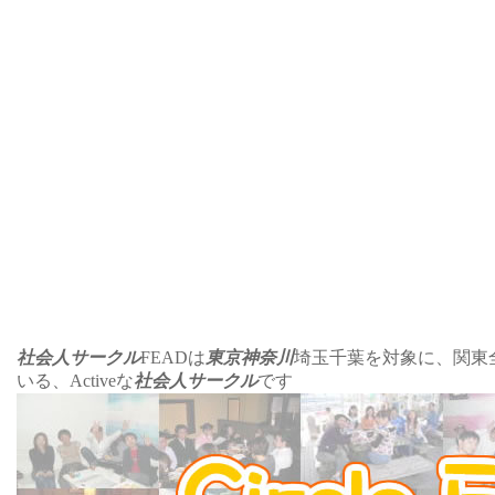
社会人サークル
FEADは
東京神奈川
埼玉千葉を対象に、関東
いる、Activeな
社会人サークル
です