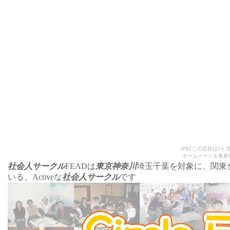
[PR] この広告は
ホームページを更新
社会人サークル
FEADは
東京神奈川
埼玉千葉を対象に、関東
いる、Activeな
社会人サークル
です