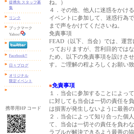
ね。）
提携先 スタッフ募
集
４．その他、他人に迷惑をかけ
イベントに参加して、迷惑行為
リンク
まで声をかけてくださいね。
ブックマーク
免責事項
Yahoo!
FEAD（以下、当会）では、運
っておりますが、営利目的では
Facebook!!
ため、以下の免責事項を設けさ
す。ご理解の程よろしくお願い
日々ブログ
オリジナル
限定イベント
免責事項
１．当会に参加することによっ
に対しても当会は一切の責任を
は損害が発生しないように最善
携帯用HP コード
２．当会によって知り合った個
て、当会は一切その責任を負わ
ラブルが解決できるよう最善の