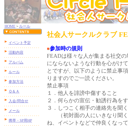
HOME
＞
ルール
社会人
サークル
クラブ F
イベント予定
参加時の規則
活動内容
FEADは様々な人が集まる社交
アルバム
にならないような行動を心がけ
とですが、以下のように禁止事
ルール
りますのでご一読ください。
参加方法
禁止事項
Ｑ＆Ａ
１．他人を誹謗中傷すること
２．何らかの宣伝・勧誘行為を
入会/問合せ
３．しつこく相手の連絡先を聞
メール
（初対面の人にいきなり聞く
携帯・SP用HP
ね、イベントなどで仲良くなっ