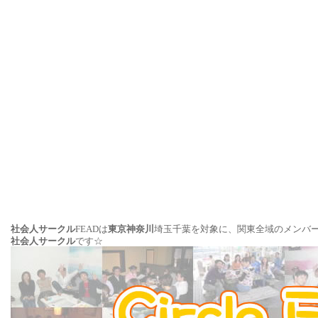
社会人サークル
FEADは
東京
神奈川
埼玉千葉を対象に、関東全域のメンバ
社会人サークル
です☆