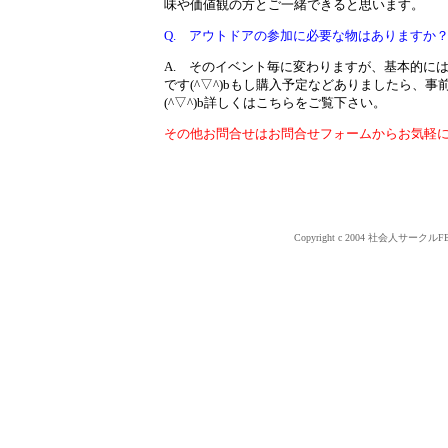
味や価値観の方とご一緒できると思います。
Q. アウトドアの参加に必要な物はありますか
A. そのイベント毎に変わりますが、基本的に
です(^▽^)bもし購入予定などありましたら、
(^▽^)b詳しくはこちらをご覧下さい。
その他お問合せはお問合せフォームからお気軽
Copyright c 2004 社会人サークルF