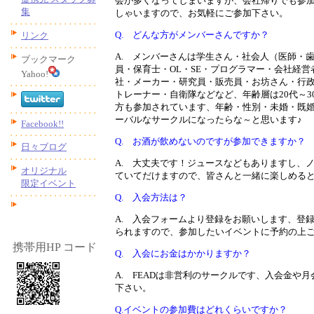
会が多くなってしまいますが、会社帰りでも参
集
しゃいますので、お気軽にご参加下さい。
Q. どんな方がメンバーさんですか？
リンク
A. メンバーさんは学生さん・社会人（医師・
ブックマーク
員・保育士・OL・SE・プログラマー・会社経
Yahoo!
社・メーカー・研究員・販売員・お坊さん・行
トレーナー・自衛隊などなど、年齢層は20代～30
方も参加されています、年齢・性別・未婚・既
ーバルなサークルになったらな～と思います♪
Facebook!!
Q. お酒が飲めないのですが参加できますか？
日々ブログ
A. 大丈夫です！ジュースなどもありますし、
オリジナル
ていてだけますので、皆さんと一緒に楽しめる
限定イベント
Q. 入会方法は？
A. 入会フォームより登録をお願いします、登
られますので、参加したいイベントに予約の上ご
携帯用HP コード
Q. 入会にお金はかかりますか？
A. FEADは非営利のサークルです、入会金や
下さい。
Q.イベントの参加費はどれくらいですか？