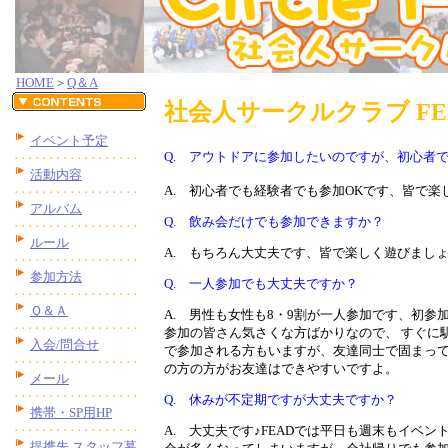
HOME
＞
Q＆A
社会人
サークル
クラブ FE
イベント予定
Q. アウトドアに参加したいのですが、初心者
活動内容
A. 初心者でも経験者でも参加OKです、皆で楽
アルバム
Q. 飲み会だけでも参加できますか？
ルール
A. もちろん大丈夫です、皆で楽しく遊びましょ
参加方法
Q. 一人参加でも大丈夫ですか？
Ｑ＆Ａ
A. 男性も女性も8・9割が一人参加です、初参
参加の皆さん気さくな方ばかりなので、 すぐに
入会/問合せ
で参加される方もいますが、友達同士で固まっ
の方の方がお友達はできやすいですよ。
メール
Q. 休みが不定期ですが大丈夫ですか？
携帯・SP用HP
A. 大丈夫です♪FEADでは平日も週末もイベ
提携先 スタッフ募