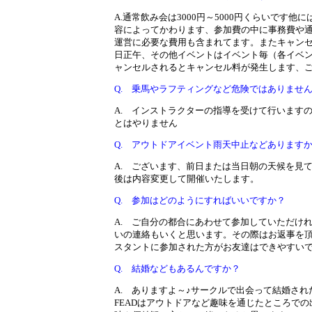
A.通常飲み会は3000円～5000円くらいです
容によってかわります、参加費の中に事務費や
運営に必要な費用も含まれてます。またキャン
日正午、その他イベントはイベント毎（各イベ
ャンセルされるとキャンセル料が発生しま
Q. 乗馬やラフティングなど危険ではありませ
A. インストラクターの指導を受けて行います
とはやりません
Q. アウトドアイベント雨天中止などあります
A. ございます、前日または当日朝の天候を見
後は内容変更して開催いたします。
Q. 参加はどのようにすればいいですか？
A. ご自分の都合にあわせて参加していただけ
いの連絡もいくと思います。その際はお返事を頂
スタントに参加された方がお友達はできやすいで
Q. 結婚などもあるんですか？
A. ありますよ～♪サークルで出会って結婚さ
FEADはアウトドアなど趣味を通じたところで