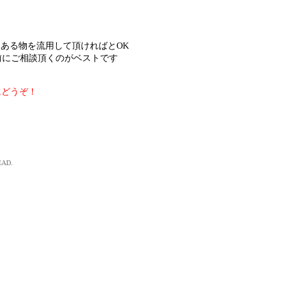
？
はある物を流用して頂ければとOK
事前にご相談頂くのがベストです
にどうぞ！
EAD.