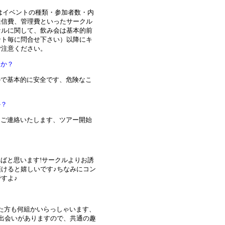
他にはイベントの種類・参加者数・内
通信費、管理費といったサークル
セルに関して、飲み会は基本的前
ント毎に問合せ下さい）以降にキ
す、ご注意ください。
んか？
ので基本的に安全です、危険なこ
か？
てご連絡いたします、ツアー開始
ればと思います!サークルよりお誘
けると嬉しいです♪ちなみにコン
すよ♪
れた方も何組かいらっしゃいます、
の出会いがありますので、共通の趣